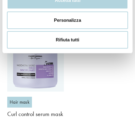
Accetta tutti
Curl control shampoo
Instant cream for
defined curls
Personalizza
Rifiuta tutti
Hair mask
Curl control serum mask