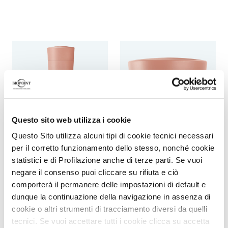
Questo sito web utilizza i cookie
Questo Sito utilizza alcuni tipi di cookie tecnici necessari
per il corretto funzionamento dello stesso, nonché cookie
Shampoo
Hair mask
statistici e di Profilazione anche di terze parti. Se vuoi
Extra volume filler
Extra volume filler mask
negare il consenso puoi cliccare su rifiuta e ciò
comporterà il permanere delle impostazioni di default e
shampoo
dunque la continuazione della navigazione in assenza di
cookie o altri strumenti di tracciamento diversi da quelli
tecnici. Se vuoi accettare tutti i cookie clicca su accetta