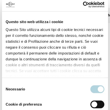
Voluminous, full-bodied hair
+10% hair diamet
after just one wash
Questo sito web utilizza i cookie
Questo Sito utilizza alcuni tipi di cookie tecnici necessari
per il corretto funzionamento dello stesso, nonché cookie
statistici e di Profilazione anche di terze parti. Se vuoi
*Test strumentali (Volumizer™ Shampoo, Maschera e Siero).
negare il consenso puoi cliccare su rifiuta e ciò
comporterà il permanere delle impostazioni di default e
dunque la continuazione della navigazione in assenza di
cookie o altri strumenti di tracciamento diversi da quelli
tecnici. Se vuoi accettare tutti i cookie clicca su accetta
How to use
tutti, se invece vuoi autonomamente selezionare i cookie
da accettare clicca su personalizza. Se vuoi saperne di
Selezione
più consulta la
Privacy Policy
.
Necessario
del
Apply to damp hair, massaging with water until a rich
consenso
lather forms.
Cookie di preferenza