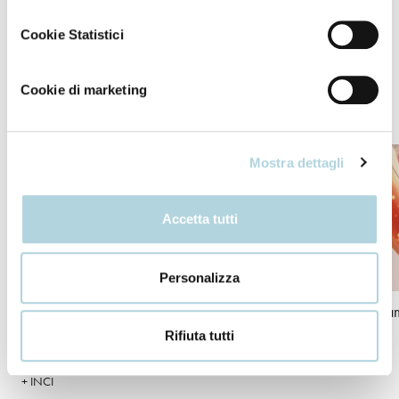
Rinse thoroughly with lukewarm water
Cookie Statistici
Cookie di marketing
Our ingredients
Mostra dettagli
Accetta tutti
Personalizza
Bio-Peptide Complex
Biotin
Niacina
Rifiuta tutti
+ INCI