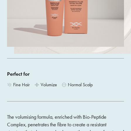
Gently cleanses the skin and gives new volume and body
to fine and flat hair.
Size 200 ML
ACQUISTA
Perfect for
Fine Hair
Volumize
Normal Scalp
The volumising formula, enriched with Bio-Peptide
Complex, penetrates the fibre to create a resistant