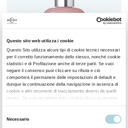
Questo sito web utilizza i cookie
Questo Sito utilizza alcuni tipi di cookie tecnici necessari
per il corretto funzionamento dello stesso, nonché cookie
statistici e di Profilazione anche di terze parti. Se vuoi
negare il consenso puoi cliccare su rifiuta e ciò
comporterà il permanere delle impostazioni di default e
dunque la continuazione della navigazione in assenza di
Concentrated repair serum
cookie o altri strumenti di tracciamento diversi da quelli
tecnici. Se vuoi accettare tutti i cookie clicca su accetta
tutti, se invece vuoi autonomamente selezionare i cookie
da accettare clicca su personalizza. Se vuoi saperne di
Selezione
più consulta la
Privacy Policy
.
Necessario
del
Proven efficacy
consenso