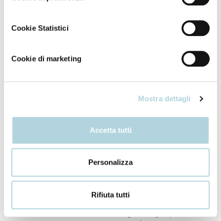
Cookie Statistici
Specific treatments
Specific treatments
Lamination serum
Enhancing crystal gel
Cookie di marketing
Mostra dettagli
Accetta tutti
Personalizza
Special kit
Specific treatments
Rifiuta tutti
Lamination kit
Brightening liquid