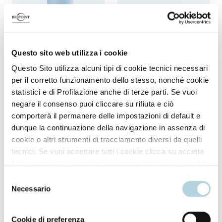
Questo sito web utilizza i cookie
Questo Sito utilizza alcuni tipi di cookie tecnici necessari
per il corretto funzionamento dello stesso, nonché cookie
statistici e di Profilazione anche di terze parti. Se vuoi
Shampoo
Hair mask
negare il consenso puoi cliccare su rifiuta e ciò
comporterà il permanere delle impostazioni di default e
3d shine shampoo
Reconditioning mask
dunque la continuazione della navigazione in assenza di
cookie o altri strumenti di tracciamento diversi da quelli
tecnici. Se vuoi accettare tutti i cookie clicca su accetta
tutti, se invece vuoi autonomamente selezionare i cookie
da accettare clicca su personalizza. Se vuoi saperne di
Selezione
più consulta la
Privacy Policy
.
Necessario
del
consenso
Cookie di preferenza