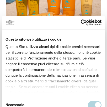
Questo sito web utilizza i cookie
01/07/2025
Questo Sito utilizza alcuni tipi di cookie tecnici necessari
Hair Sunscreen: The Trick for Healthy Hair, Even at
per il corretto funzionamento dello stesso, nonché cookie
the Seaside
statistici e di Profilazione anche di terze parti. Se vuoi
negare il consenso puoi cliccare su rifiuta e ciò
comporterà il permanere delle impostazioni di default e
dunque la continuazione della navigazione in assenza di
cookie o altri strumenti di tracciamento diversi da quelli
tecnici. Se vuoi accettare tutti i cookie clicca su accetta
tutti, se invece vuoi autonomamente selezionare i cookie
da accettare clicca su personalizza. Se vuoi saperne di
Selezione
più consulta la
Privacy Policy
.
Necessario
del