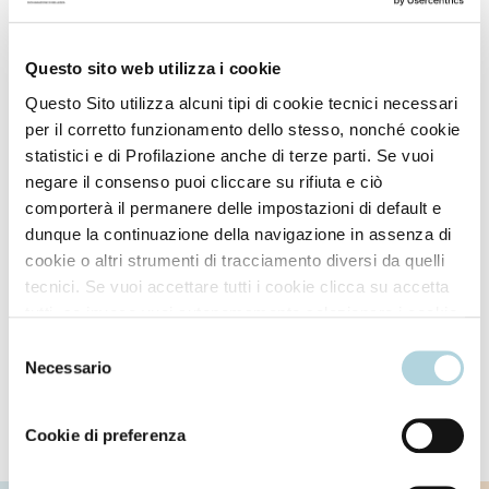
Questo sito web utilizza i cookie
Questo Sito utilizza alcuni tipi di cookie tecnici necessari
per il corretto funzionamento dello stesso, nonché cookie
statistici e di Profilazione anche di terze parti. Se vuoi
negare il consenso puoi cliccare su rifiuta e ciò
comporterà il permanere delle impostazioni di default e
dunque la continuazione della navigazione in assenza di
cookie o altri strumenti di tracciamento diversi da quelli
tecnici. Se vuoi accettare tutti i cookie clicca su accetta
tutti, se invece vuoi autonomamente selezionare i cookie
Shampoo
Hair mask
da accettare clicca su personalizza. Se vuoi saperne di
Selezione
più consulta la
Privacy Policy
.
Necessario
Sebum-rebalancing
Rebalancing gel mask
del
shampoo
consenso
Cookie di preferenza