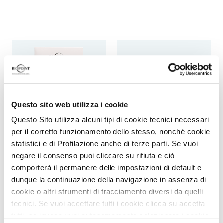
Questo sito web utilizza i cookie
Questo Sito utilizza alcuni tipi di cookie tecnici necessari
per il corretto funzionamento dello stesso, nonché cookie
statistici e di Profilazione anche di terze parti. Se vuoi
Colouring
Colouring
negare il consenso puoi cliccare su rifiuta e ciò
comporterà il permanere delle impostazioni di default e
Colour mask
Orovivo colour elixir kit
dunque la continuazione della navigazione in assenza di
cookie o altri strumenti di tracciamento diversi da quelli
tecnici. Se vuoi accettare tutti i cookie clicca su accetta
tutti, se invece vuoi autonomamente selezionare i cookie