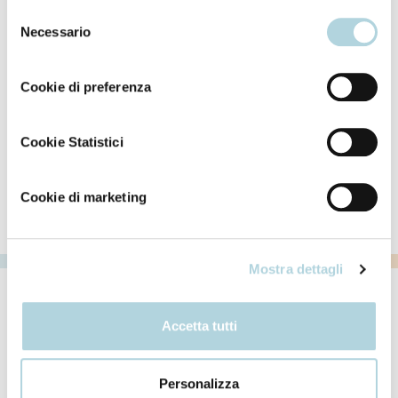
da accettare clicca su personalizza. Se vuoi saperne di
Selezione
più consulta la
Privacy Policy
.
Necessario
del
consenso
Cookie di preferenza
Cookie Statistici
Colouring
Colouring
Colouring cream
Oxidising cream
Cookie di marketing
Mostra dettagli
Hair
Accetta tutti
Body
Personalizza