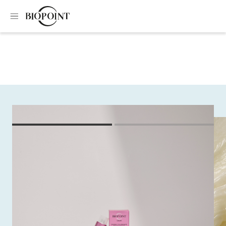
Home
Colouring
Colouring cream
Colouring cream
Thanks to its formula enriched with Lumi Chrome
Technology and Hyaluronic Acid, the oxidising Permanent