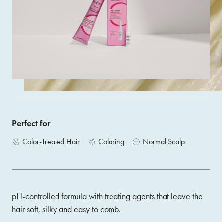
Colouring Cream delivers vibrant, intense and shiny
colour.
Size 60ML
ACQUISTA
Perfect for
Color-Treated Hair
Coloring
Normal Scalp
pH-controlled formula with treating agents that leave the
hair soft, silky and easy to comb.