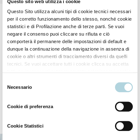
Questo sito web utilizza i cookie
Questo Sito utilizza alcuni tipi di cookie tecnici necessari
per il corretto funzionamento dello stesso, nonché cookie
statistici e di Profilazione anche di terze parti. Se vuoi
negare il consenso puoi cliccare su rifiuta e ciò
comporterà il permanere delle impostazioni di default e
dunque la continuazione della navigazione in assenza di
How to use
cookie o altri strumenti di tracciamento diversi da quelli
tecnici. Se vuoi accettare tutti i cookie clicca su accetta
tutti, se invece vuoi autonomamente selezionare i cookie
Mix 60 ml of Colouring Cream with 90 ml of Biopoint
da accettare clicca su personalizza. Se vuoi saperne di
Selezione
più consulta la
Privacy Policy
.
Color Oxidising Cream.
Necessario
del
consenso
Cookie di preferenza
Our ingredients
Cookie Statistici