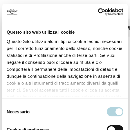
Proven efficacy
Defined effect
Defined curls for 
Questo sito web utilizza i cookie
Questo Sito utilizza alcuni tipi di cookie tecnici necessari
per il corretto funzionamento dello stesso, nonché cookie
*Expert scoring and instrumental evaluations (Curl Control Shampoo,
statistici e di Profilazione anche di terze parti. Se vuoi
Mask and Gel).
negare il consenso puoi cliccare su rifiuta e ciò
comporterà il permanere delle impostazioni di default e
dunque la continuazione della navigazione in assenza di
cookie o altri strumenti di tracciamento diversi da quelli
tecnici. Se vuoi accettare tutti i cookie clicca su accetta
tutti, se invece vuoi autonomamente selezionare i cookie
How to use
da accettare clicca su personalizza. Se vuoi saperne di
Selezione
più consulta la
Privacy Policy
.
Necessario
del
Apply to towel-dried hair.
consenso
Cookie di preferenza