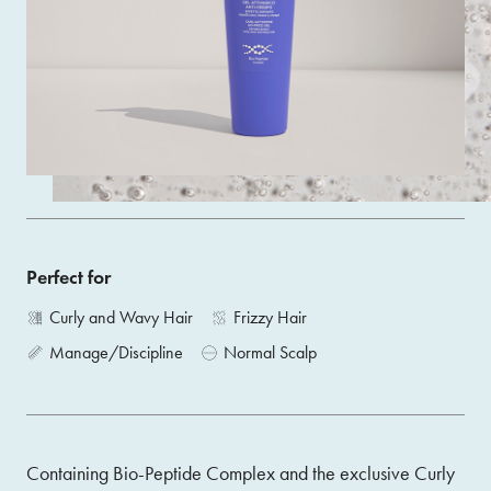
No-rinse gel with a transparent texture that does not leave
visible residues on the hair.
Size 200 ML
ACQUISTA
Perfect for
Curly and Wavy Hair
Frizzy Hair
Manage/Discipline
Normal Scalp
Containing Bio-Peptide Complex and the exclusive Curly