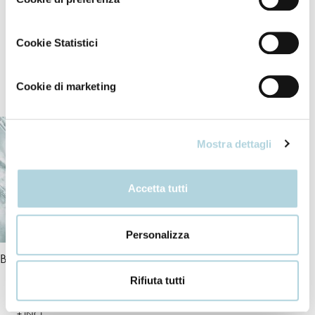
Dry naturally or with a diffuser. No-rinse formula.
Cookie Statistici
Our ingredients
Cookie di marketing
Mostra dettagli
Accetta tutti
Personalizza
Bio-Peptide Complex
Ceramides
Rifiuta tutti
+ INCI