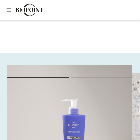
Home
Specific treatments
Anti-frizz curl activating gel
Anti-frizz curl
activating gel