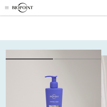
Home
Specific treatments
Anti-frizz curl activating cream
Anti-frizz curl
activating cream