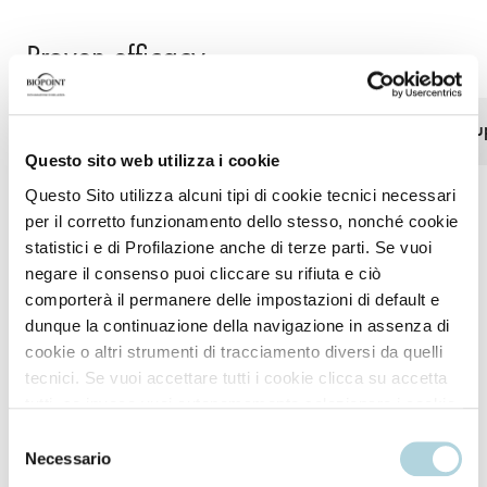
Proven efficacy
Smoothing effect
Defined curls for 
Questo sito web utilizza i cookie
Questo Sito utilizza alcuni tipi di cookie tecnici necessari
per il corretto funzionamento dello stesso, nonché cookie
*Instrumental hydration tests on Curl Control Shampoo and Mask
statistici e di Profilazione anche di terze parti. Se vuoi
compared with the use of just a neutral shampoo. Expert scoring and
negare il consenso puoi cliccare su rifiuta e ciò
instrumental tests on the combined use of Curl Control Shampoo, Mask
comporterà il permanere delle impostazioni di default e
and Finish (Cream, Gel or Mousse Wax).
dunque la continuazione della navigazione in assenza di
cookie o altri strumenti di tracciamento diversi da quelli
tecnici. Se vuoi accettare tutti i cookie clicca su accetta
tutti, se invece vuoi autonomamente selezionare i cookie
da accettare clicca su personalizza. Se vuoi saperne di
Selezione
How to use
più consulta la
Privacy Policy
.
Necessario
del