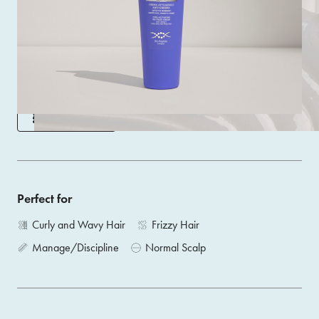
No-rinse cream with a light texture that does not leave
visible residues on the hair.
Size 200 ML
ACQUISTA
Perfect for
Curly and Wavy Hair
Frizzy Hair
Manage/Discipline
Normal Scalp