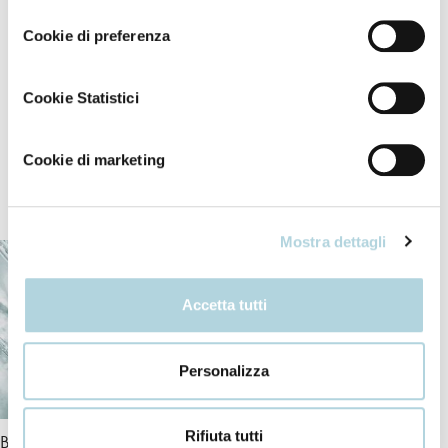
consenso
Cookie di preferenza
Apply to towel-dried hair.
Dry naturally or with a diffuser. No-rinse formula.
Cookie Statistici
Cookie di marketing
Our ingredients
Mostra dettagli
Accetta tutti
Personalizza
Rifiuta tutti
Bio-Peptide Complex
Ceramides