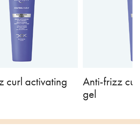
z curl activating
Anti-frizz cur
gel