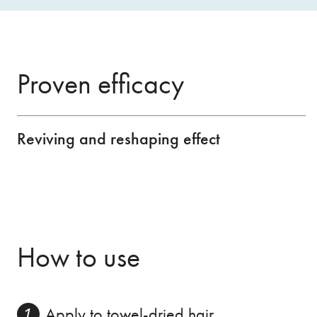
Proven efficacy
Reviving and reshaping effect
How to use
Apply to towel-dried hair.