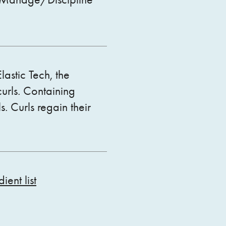
astic Tech, the
urls. Containing
s. Curls regain their
ient list