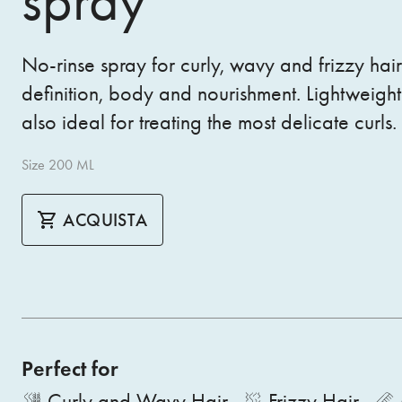
spray
No-rinse spray for curly, wavy and frizzy hai
definition, body and nourishment. Lightweight a
also ideal for treating the most delicate curls.
Size 200 ML
ACQUISTA
Perfect for
Curly and Wavy Hair
Frizzy Hair