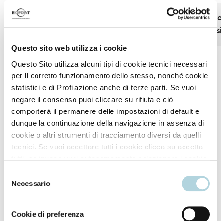
Light, colourless and stain-
All-over applicatio
resistant texture
even the most sens
Questo sito web utilizza i cookie
Questo Sito utilizza alcuni tipi di cookie tecnici necessari
per il corretto funzionamento dello stesso, nonché cookie
statistici e di Profilazione anche di terze parti. Se vuoi
negare il consenso puoi cliccare su rifiuta e ciò
comporterà il permanere delle impostazioni di default e
dunque la continuazione della navigazione in assenza di
How to use
cookie o altri strumenti di tracciamento diversi da quelli
tecnici. Se vuoi accettare tutti i cookie clicca su accetta
tutti, se invece vuoi autonomamente selezionare i cookie
For highly effective protection, apply the product
da accettare clicca su personalizza. Se vuoi saperne di
Selezione
evenly before sun exposure and reapply frequently,
più consulta la
Privacy Policy
.
Necessario
del
particularly after bathing and using towels. Avoid
consenso
excessive sun exposure, especially during the hottest
Cookie di preferenza
hours of the day. Keep babies and young children out