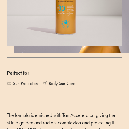
Sun spray with transparent texture. Quick and easy to
apply, also to wet skin, thanks to the special 360° nozzle.
Size 150ML
ACQUISTA
Perfect for
Sun Protection
Body Sun Care
The formula is enriched with Tan Accelerator, giving the
skin a golden and radiant complexion and protecting it