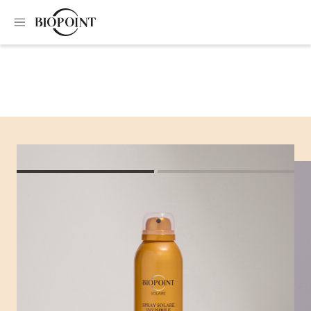
Home
Body Sunscreen
Invisible sun spray SPF30
Invisible sun spray
SPF30