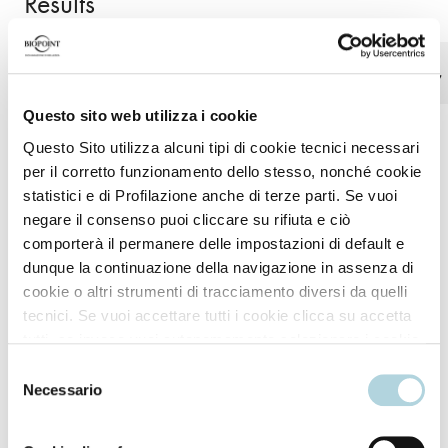
Results
Fluid, light and enveloping
Naked skin effect
lotion
Questo sito web utilizza i cookie
Questo Sito utilizza alcuni tipi di cookie tecnici necessari
per il corretto funzionamento dello stesso, nonché cookie
statistici e di Profilazione anche di terze parti. Se vuoi
negare il consenso puoi cliccare su rifiuta e ciò
comporterà il permanere delle impostazioni di default e
dunque la continuazione della navigazione in assenza di
cookie o altri strumenti di tracciamento diversi da quelli
How to use
tecnici. Se vuoi accettare tutti i cookie clicca su accetta
tutti, se invece vuoi autonomamente selezionare i cookie
da accettare clicca su personalizza. Se vuoi saperne di
For highly effective protection, apply the product
Selezione
più consulta la
Privacy Policy
.
Necessario
del
evenly before sun exposure and reapply frequently,
consenso
particularly after bathing and using towels. Avoid