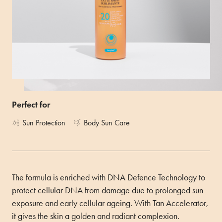
Enhancing lotion spray for the body with a fluid, ultra-light
and fast-absorbing texture.
Size 250ML
Perfect for
Sun Protection
Body Sun Care
The formula is enriched with DNA Defence Technology to
protect cellular DNA from damage due to prolonged sun
exposure and early cellular ageing. With Tan Accelerator,
it gives the skin a golden and radiant complexion.