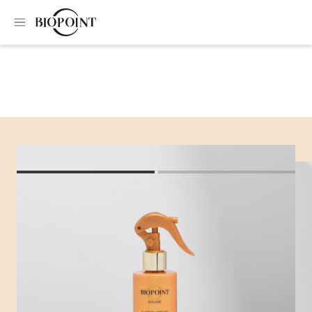
Home
Body Sunscreen
Enhancing lotion spray SPF20
Enhancing lotion
spray SPF20