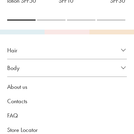
lotion SPF50
SPF10
SPF30
Hair
Body
About us
Contacts
FAQ
Store Locator