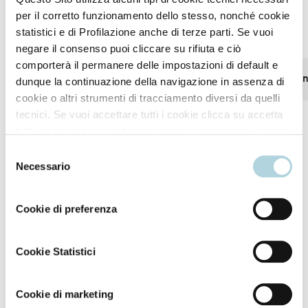
per il corretto funzionamento dello stesso, nonché cookie
Proven efficacy
statistici e di Profilazione anche di terze parti. Se vuoi
negare il consenso puoi cliccare su rifiuta e ciò
comporterà il permanere delle impostazioni di default e
Revitalized hair
Voluminous-lookin
dunque la continuazione della navigazione in assenza di
cookie o altri strumenti di tracciamento diversi da quelli
tecnici. Se vuoi accettare tutti i cookie clicca su accetta
tutti, se invece vuoi autonomamente selezionare i cookie
da accettare clicca su personalizza. Se vuoi saperne di
Selezione
più consulta la
Privacy Policy
.
Necessario
del
consenso
Cookie di preferenza
How to use
Cookie Statistici
Apply to the scalp, massage with water until a rich
lather forms.
Cookie di marketing