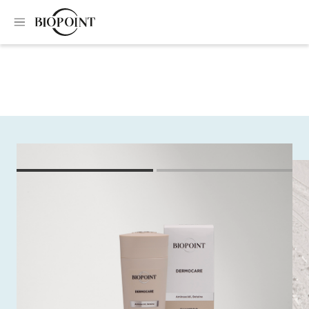
Home
Shampoo
Anti-hair loss shampoo
Anti-hair loss
shampoo