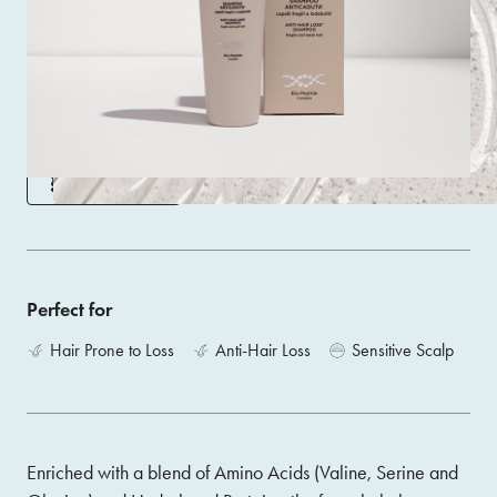
Delicately cleanses the skin. Strengthens and adds volume
to hair. Prepares the hair for the vial treatment, creating the
optimum conditions to improve its vitality.
Size 200 ML
ACQUISTA
Perfect for
Hair Prone to Loss
Anti-Hair Loss
Sensitive Scalp
Enriched with a blend of Amino Acids (Valine, Serine and