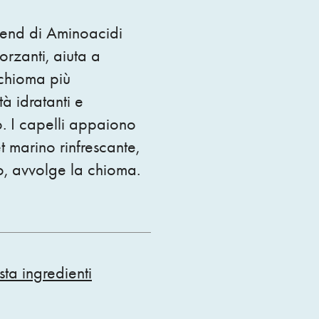
lend di Aminoacidi
orzanti, aiuta a
 chioma più
à idratanti e
no. I capelli appaiono
et marino rinfrescante,
o, avvolge la chioma.
ista ingredienti