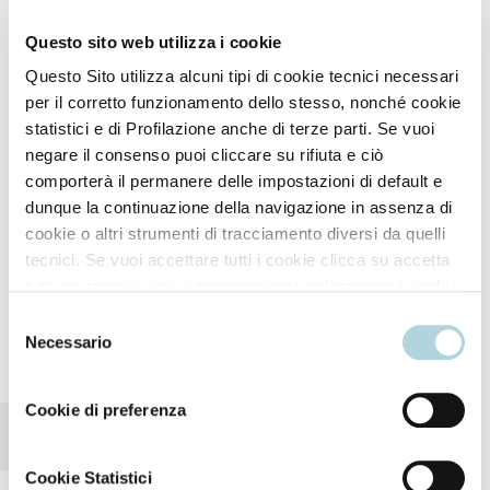
Questo sito web utilizza i cookie
Questo Sito utilizza alcuni tipi di cookie tecnici necessari
per il corretto funzionamento dello stesso, nonché cookie
statistici e di Profilazione anche di terze parti. Se vuoi
negare il consenso puoi cliccare su rifiuta e ciò
comporterà il permanere delle impostazioni di default e
dunque la continuazione della navigazione in assenza di
Olio prodigioso d'Argan riparazione e bellezza
cookie o altri strumenti di tracciamento diversi da quelli
tecnici. Se vuoi accettare tutti i cookie clicca su accetta
tutti, se invece vuoi autonomamente selezionare i cookie
da accettare clicca su personalizza. Se vuoi saperne di
Selezione
più consulta la
Privacy Policy
.
Necessario
del
5 azioni
consenso
Cookie di preferenza
Ultra ristrutturante
Cookie Statistici