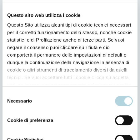
Tutti i passi per capelli setosi e
Questo sito web utilizza i cookie
luminosi
Questo Sito utilizza alcuni tipi di cookie tecnici necessari
per il corretto funzionamento dello stesso, nonché cookie
statistici e di Profilazione anche di terze parti. Se vuoi
negare il consenso puoi cliccare su rifiuta e ciò
comporterà il permanere delle impostazioni di default e
dunque la continuazione della navigazione in assenza di
cookie o altri strumenti di tracciamento diversi da quelli
tecnici. Se vuoi accettare tutti i cookie clicca su accetta
tutti, se invece vuoi autonomamente selezionare i cookie
da accettare clicca su personalizza. Se vuoi saperne di
Selezione
più consulta la
Privacy Policy
.
Necessario
del
consenso
Orovivo colorazione permanente in olio
Cookie di preferenza
Cookie Statistici