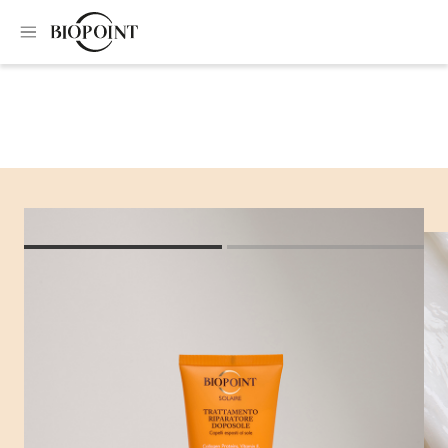
Home
Hair sun protection
After-sun mask
After-sun mask
A valuable intensive treatment against the drying action of
the sun and the sea. Your hair is hydrated, naturally soft