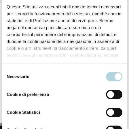
Questo Sito utilizza alcuni tipi di cookie tecnici necessari
per il corretto funzionamento dello stesso, nonché cookie
statistici e di Profilazione anche di terze parti. Se vuoi
negare il consenso puoi cliccare su rifiuta e ciò
comporterà il permanere delle impostazioni di default e
dunque la continuazione della navigazione in assenza di
cookie o altri strumenti di tracciamento diversi da quelli
How to use
tecnici. Se vuoi accettare tutti i cookie clicca su accetta
tutti, se invece vuoi autonomamente selezionare i cookie
da accettare clicca su personalizza. Se vuoi saperne di
Selezione
After shampooing, apply to damp hair, leave on for a
più consulta la
Privacy Policy
.
Necessario
del
few minutes and rinse thoroughly.
consenso
Cookie di preferenza
Our ingredients
Cookie Statistici