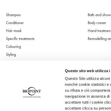
Shampoo
Bath and show
Conditioner
Body cream
Hair mask
Hand treatmen
Specific treatments
Remodelling an
Colouring
Styling
Profumi
Hair sun protection
Questo sito web utilizza i
Questo Sito utilizza alcuni
nonché cookie statistici e 
su rifiuta e ciò comporterà
navigazione in assenza di c
accettare tutti i cookie cl
accettare clicca su person