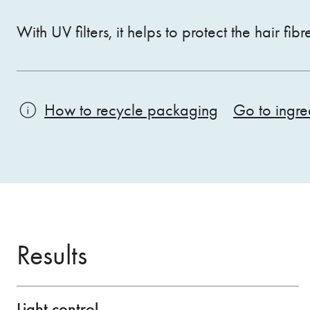
With UV filters, it helps to protect the hair fibr
How to recycle packaging
Go to ingred
Results
Light control