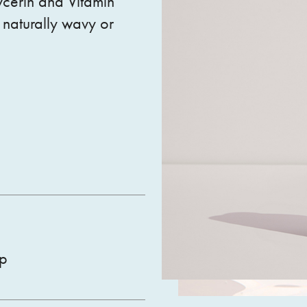
ycerin and Vitamin
, naturally wavy or
p