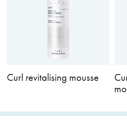
Curl revitalising mousse
Cur
mou