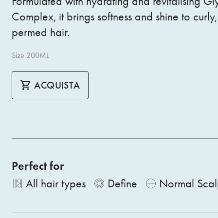
Formulated with hydrating and revitalising Gl
Complex, it brings softness and shine to curly
permed hair.
Size 200ML
ACQUISTA
Perfect for
All hair types
Define
Normal Scal