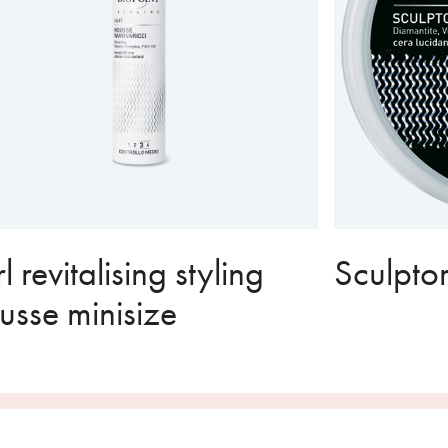
l revitalising styling
Sculpto
sse minisize