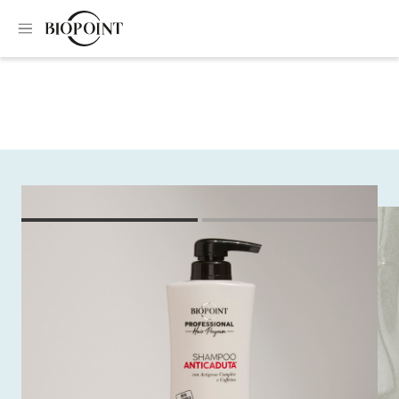
Home
Shampoo
Strengthening anti-hair loss shampoo
Strengthening anti-
hair loss shampoo