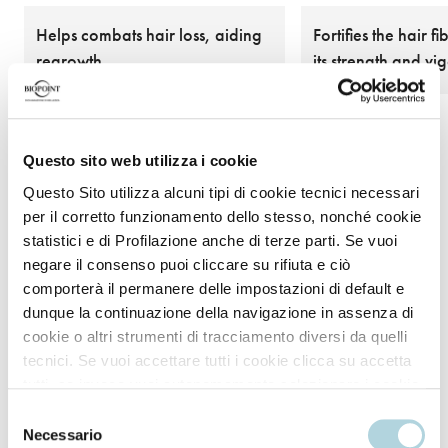
Helps combats hair loss, aiding
Fortifies the hair f
regrowth
its strength and vi
Questo sito web utilizza i cookie
Questo Sito utilizza alcuni tipi di cookie tecnici necessari
per il corretto funzionamento dello stesso, nonché cookie
statistici e di Profilazione anche di terze parti. Se vuoi
negare il consenso puoi cliccare su rifiuta e ciò
comporterà il permanere delle impostazioni di default e
How to use
dunque la continuazione della navigazione in assenza di
cookie o altri strumenti di tracciamento diversi da quelli
tecnici. Se vuoi accettare tutti i cookie clicca su accetta
tutti, se invece vuoi autonomamente selezionare i cookie
Apply a small amount of shampoo to wet hair and
da accettare clicca su personalizza. Se vuoi saperne di
gently massage into the scalp to stimulate
Selezione
più consulta la
Privacy Policy
.
Necessario
microcirculation.
del