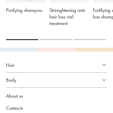
Purifying shampoo
Strenghtening anti-
Fortifying 
hair loss vial
loss sham
treatment
Hair
Body
About us
Contacts