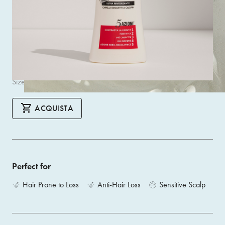
Anti-Hair Loss Shampoo* with 5 Actions helps to solve hair
loss problems, for professional results directly at home.
*Used with the Anti-Hair Loss Vial Treatment for hair prone
to falling out, it helps to prevent hair loss.
Size 400ML
ACQUISTA
Perfect for
Hair Prone to Loss
Anti-Hair Loss
Sensitive Scalp