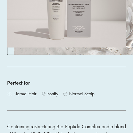
It cleanses the skin and hair and hydrates and strengthens
the hair fibre, making it the go-to solution for all hair types
weakened by frequent washing.
Size 200 ML
ACQUISTA
Perfect for
Normal Hair
Fortify
Normal Scalp
Containing restructuring Bio-Peptide Complex and a blend