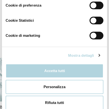
Apply to damp hair, massaging with water until a rich
Cookie di preferenza
lather forms.
Cookie Statistici
Rinse thoroughly with lukewarm water.
Cookie di marketing
Our ingredients
Mostra dettagli
Accetta tutti
Personalizza
Rifiuta tutti
Bio-Peptide Complex
Vitamins