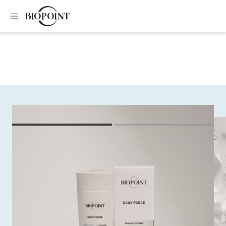
Home
Shampoo
Strenghtening shampo
Strenghtening
shampo