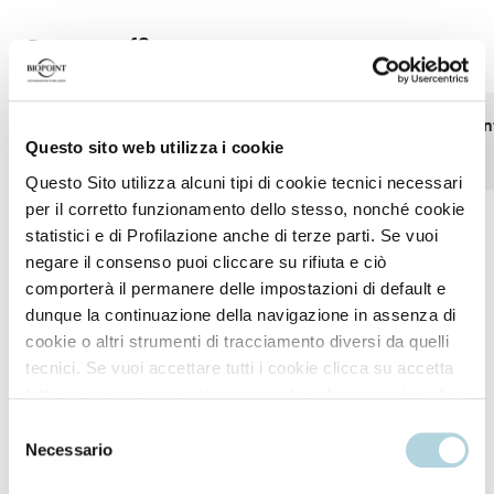
Proven efficacy
Stronger hair after just one
4.6x more resistan
Questo sito web utilizza i cookie
treatment
hair
Questo Sito utilizza alcuni tipi di cookie tecnici necessari
per il corretto funzionamento dello stesso, nonché cookie
statistici e di Profilazione anche di terze parti. Se vuoi
*Instrumental tests (Daily Force Shampoo, Conditioner and Serum)
negare il consenso puoi cliccare su rifiuta e ciò
compared with the use of just a neutral shampoo.
comporterà il permanere delle impostazioni di default e
dunque la continuazione della navigazione in assenza di
cookie o altri strumenti di tracciamento diversi da quelli
tecnici. Se vuoi accettare tutti i cookie clicca su accetta
tutti, se invece vuoi autonomamente selezionare i cookie
da accettare clicca su personalizza. Se vuoi saperne di
How to use
Selezione
più consulta la
Privacy Policy
.
Necessario
del
consenso