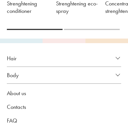
Strenghtening
Strenghtening eco-
Concentra
conditioner
spray
strenghte
Hair
Body
About us
Contacts
FAQ