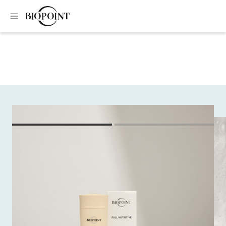
Home
Shampoo
Intense nutrition shampoo
Intense nutrition
shampoo