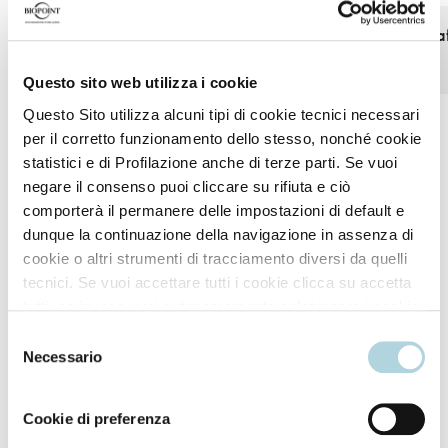
72h of hydration after a single
+74% hydration af
treatment
treatment
Questo sito web utilizza i cookie
Questo Sito utilizza alcuni tipi di cookie tecnici necessari
per il corretto funzionamento dello stesso, nonché cookie
*Instrumental tests (Full Nutritive Shampoo and Mask).
statistici e di Profilazione anche di terze parti. Se vuoi
negare il consenso puoi cliccare su rifiuta e ciò
comporterà il permanere delle impostazioni di default e
dunque la continuazione della navigazione in assenza di
cookie o altri strumenti di tracciamento diversi da quelli
How to use
tecnici. Se vuoi accettare tutti i cookie clicca su accetta
tutti, se invece vuoi autonomamente selezionare i cookie
da accettare clicca su personalizza. Se vuoi saperne di
Selezione
più consulta la
Privacy Policy
.
Apply to damp hair, massaging with water until a rich
Necessario
del
lather forms.
consenso
Cookie di preferenza
Rinse thoroughly with lukewarm water.