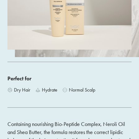
Gently cleanses and deeply nourishes all hair types from
dry to very dry (fine, medium or thick).
Size 200 ML
ACQUISTA
Perfect for
Dry Hair
Hydrate
Normal Scalp
Containing nourishing Bio-Peptide Complex, Neroli Oil
and Shea Butter, the formula restores the correct lipidic