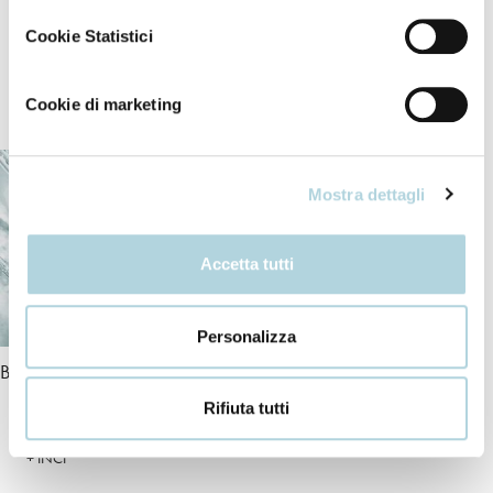
Cookie Statistici
Our ingredients
Cookie di marketing
Mostra dettagli
Accetta tutti
Personalizza
Bio-Peptide Complex
Shea butter
Rifiuta tutti
+ INCI