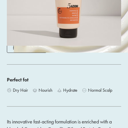
Super Nourishing Conditioner with 5 Actions brings new
vitality and healthiness to dry and brittle hair, for
professional results directly at home.
Size 350ML
ACQUISTA
Perfect fot
Dry Hair
Nourish
Hydrate
Normal Scalp
Its innovative fast-acting formulation is enriched with a