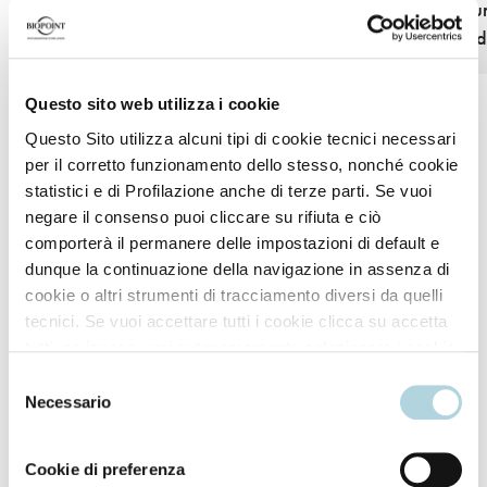
hair that is less brittle
improving its text
bringing shine to d
Questo sito web utilizza i cookie
Questo Sito utilizza alcuni tipi di cookie tecnici necessari
per il corretto funzionamento dello stesso, nonché cookie
statistici e di Profilazione anche di terze parti. Se vuoi
negare il consenso puoi cliccare su rifiuta e ciò
comporterà il permanere delle impostazioni di default e
How to use
dunque la continuazione della navigazione in assenza di
cookie o altri strumenti di tracciamento diversi da quelli
tecnici. Se vuoi accettare tutti i cookie clicca su accetta
After shampooing, apply the conditioner to lengths
tutti, se invece vuoi autonomamente selezionare i cookie
and ends.
da accettare clicca su personalizza. Se vuoi saperne di
Selezione
più consulta la
Privacy Policy
.
Necessario
del
Leave on for 2 minutes.
consenso
Cookie di preferenza
Rinse thoroughly.