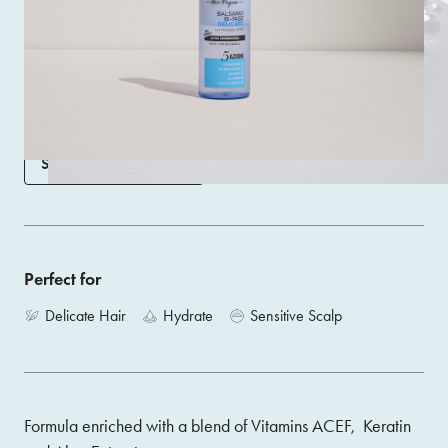
Gentle Two-Phase Conditioner with 5 Actions brings new
vitality and healthiness to all hair, even more delicate hair
types, for professional results directly at home.
Size 50ML
SHOP ON AMAZON
Perfect for
Delicate Hair
Hydrate
Sensitive Scalp
Formula enriched with a blend of Vitamins ACEF, Keratin