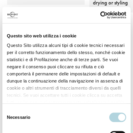
drying or styling
Questo sito web utilizza i cookie
Questo Sito utilizza alcuni tipi di cookie tecnici necessari
per il corretto funzionamento dello stesso, nonché cookie
statistici e di Profilazione anche di terze parti. Se vuoi
How to use
negare il consenso puoi cliccare su rifiuta e ciò
comporterà il permanere delle impostazioni di default e
dunque la continuazione della navigazione in assenza di
Shake the product well before using so that the two
cookie o altri strumenti di tracciamento diversi da quelli
phases blend perfectly together.
tecnici. Se vuoi accettare tutti i cookie clicca su accetta
tutti, se invece vuoi autonomamente selezionare i cookie
After shampooing, apply the product to washed and
da accettare clicca su personalizza. Se vuoi saperne di
Selezione
towel-dried hair.
più consulta la
Privacy Policy
.
Necessario
del
consenso
Distribute over the lengths, gently massaging in so it