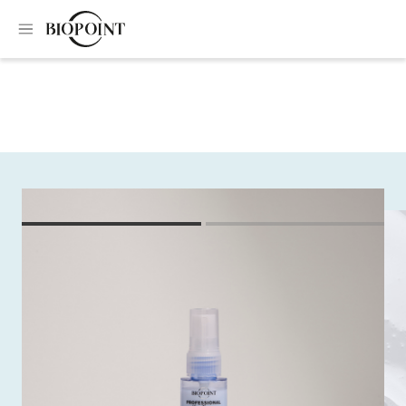
Home
Conditioner
Gentle two-phase conditioner minisize
Gentle two-phase
conditioner minisize