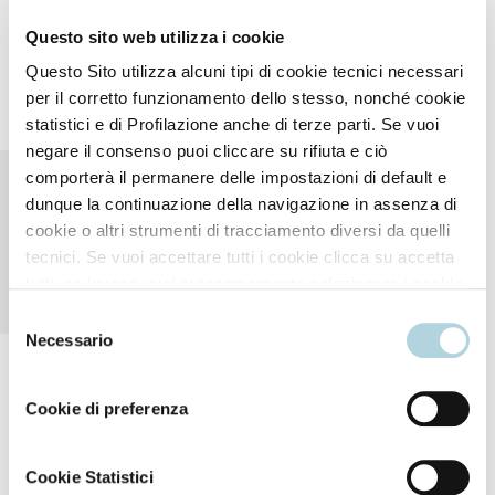
Questo sito web utilizza i cookie
Questo Sito utilizza alcuni tipi di cookie tecnici necessari
per il corretto funzionamento dello stesso, nonché cookie
Results
statistici e di Profilazione anche di terze parti. Se vuoi
negare il consenso puoi cliccare su rifiuta e ciò
comporterà il permanere delle impostazioni di default e
Suitable for dryness and
dunque la continuazione della navigazione in assenza di
dehydration, it leaves the skin
cookie o altri strumenti di tracciamento diversi da quelli
nourished, hydrated and velvety
tecnici. Se vuoi accettare tutti i cookie clicca su accetta
smooth. For a feeling of all-day
tutti, se invece vuoi autonomamente selezionare i cookie
comfort.
da accettare clicca su personalizza. Se vuoi saperne di
Selezione
più consulta la
Privacy Policy
.
Necessario
del
consenso
Cookie di preferenza
Cookie Statistici