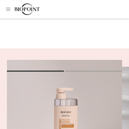
Home
Body cream
Prodigious nourishing body cream
Prodigious nourishing
body cream