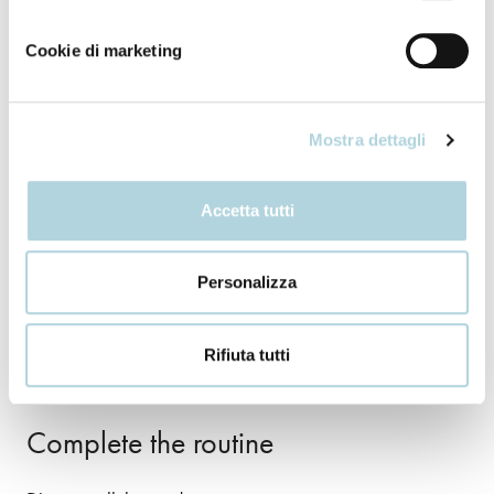
How to use
Cookie di marketing
Apply the cream all over your body daily with a light
massage.
Mostra dettagli
Accetta tutti
Our ingredients
Personalizza
+ INCI
Rifiuta tutti
Complete the routine