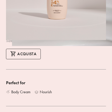
The rich and creamy texture intensely nourishes the skin,
leaving it healthy and soft. Reactivates the skin’s natural
hydration capacity for up to 72 hours, helping it to protect
and repair itself from dryness*.
*Instrumental test performed on 20 subjects.
Size 500ML
ACQUISTA
Perfect for
Body Cream
Nourish