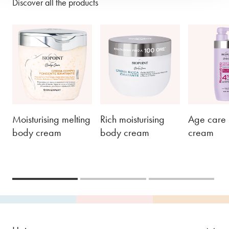
Discover all the products
Moisturising melting
Rich moisturising
Age care
body cream
body cream
cream