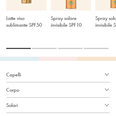
Latte viso
Spray solare
Spray sol
sublimante SPF50
invisibile SPF10
invisibile
Capelli
Corpo
Solari