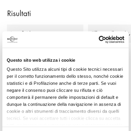
Risultati
Latte fluido, evanescente e
Effetto pelle nuda
avvolgente
Questo sito web utilizza i cookie
Questo Sito utilizza alcuni tipi di cookie tecnici necessari
per il corretto funzionamento dello stesso, nonché cookie
statistici e di Profilazione anche di terze parti. Se vuoi
negare il consenso puoi cliccare su rifiuta e ciò
comporterà il permanere delle impostazioni di default e
Modo d'uso
dunque la continuazione della navigazione in assenza di
cookie o altri strumenti di tracciamento diversi da quelli
tecnici. Se vuoi accettare tutti i cookie clicca su accetta
Per una protezione altamente efficace, applicare
tutti, se invece vuoi autonomamente selezionare i cookie
abbondantemente il prodotto in modo uniforme prima