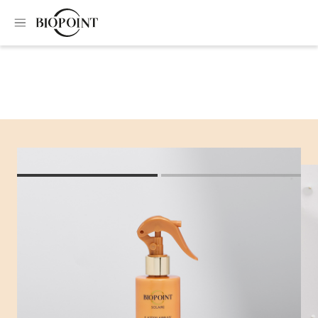
Home
Protezione solare corpo
Latte spray sublimante SPF30
Latte spray
sublimante SPF30