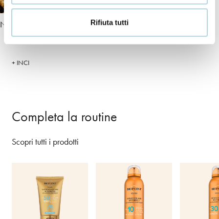
Rifiuta tutti
Noce
Olio di monoi
+ INCI
Completa la routine
Scopri tutti i prodotti