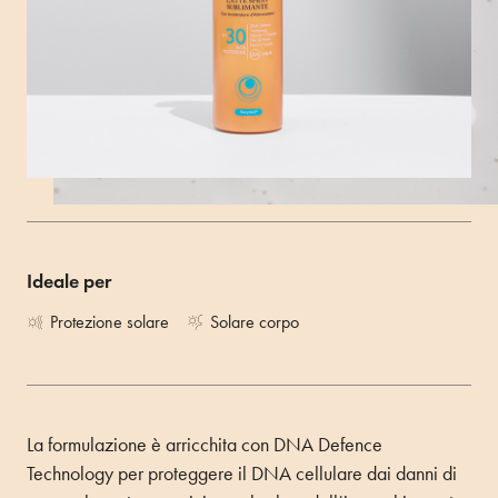
Latte spray sublimante per il corpo dalla texture fluida,
ultra leggera, ad assorbimento veloce.
Size 250ML
ACQUISTA SU AMAZON
Ideale per
Protezione solare
Solare corpo
La formulazione è arricchita con DNA Defence
Technology per proteggere il DNA cellulare dai danni di