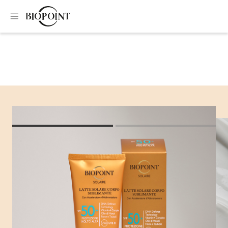
Home
Protezione solare corpo
Latte corpo sublimante SPF50+
Latte corpo
sublimante SPF50+