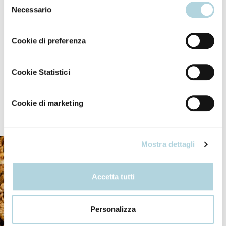
particolare dopo il bagno e l’uso dell'asciugamano.
più consulta la
Privacy Policy
.
Necessario
del
Evitare un’eccessiva esposizione al sole, soprattutto
consenso
nelle ore più calde della giornata. Tenere i neonati e i
Cookie di preferenza
bambini piccoli lontani dalla luce diretta del sole.
Evitare il contatto con gli occhi.
Cookie Statistici
Cookie di marketing
I nostri ingredienti
Mostra dettagli
Accetta tutti
Personalizza