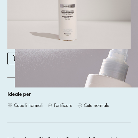
Fissatore no gas invisibile con tenuta morbida,
caratterizzato da una nebulizzazione molto fine e
leggera. Ideale per dare struttura al look in modo naturale
e per rilavorare l’acconciatura anche dopo l'applicazione.
Size 250 ML
ACQUISTA
Ideale per
Capelli normali
Fortificare
Cute normale