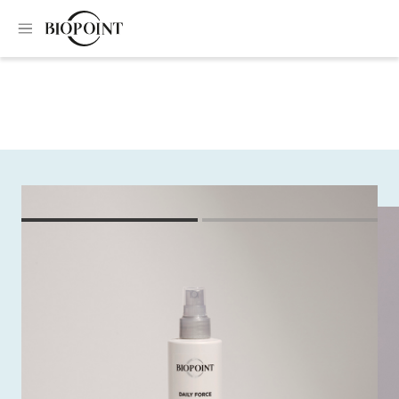
Home
Trattamenti specifici
Spray ecologico rinforzante
Spray ecologico
rinforzante