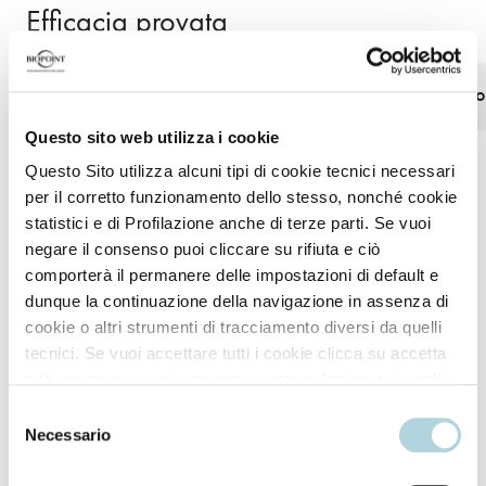
Efficacia provata
Look definito
Fissaggio morbid
Questo sito web utilizza i cookie
Questo Sito utilizza alcuni tipi di cookie tecnici necessari
per il corretto funzionamento dello stesso, nonché cookie
statistici e di Profilazione anche di terze parti. Se vuoi
negare il consenso puoi cliccare su rifiuta e ciò
comporterà il permanere delle impostazioni di default e
dunque la continuazione della navigazione in assenza di
Modo d'uso
cookie o altri strumenti di tracciamento diversi da quelli
tecnici. Se vuoi accettare tutti i cookie clicca su accetta
tutti, se invece vuoi autonomamente selezionare i cookie
Vaporizzare su capelli asciutti o leggermente umidi
da accettare clicca su personalizza. Se vuoi saperne di
Selezione
ad una distanza di 25-30 cm.
più consulta la
Privacy Policy
.
Necessario
del
consenso
Applicare il prodotto a brevi spruzzi ripetuti nelle