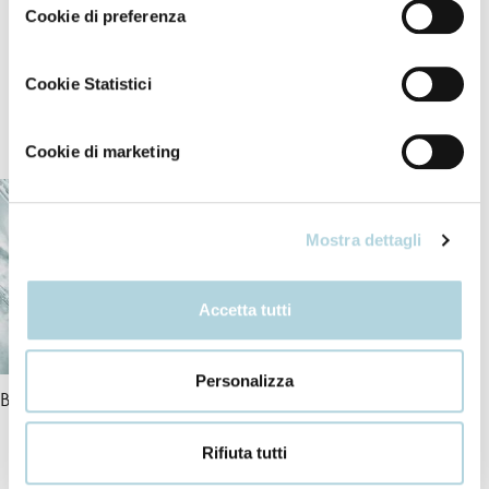
minime quantità per ottenere l’effetto desiderato.
Cookie di preferenza
Cookie Statistici
I nostri ingredienti
Cookie di marketing
Mostra dettagli
Accetta tutti
Personalizza
Bio-Peptide Complex
Vitamins
Rifiuta tutti
+ INCI