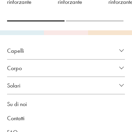
rinforzante
rinforzante
rinforzant
Capelli
Corpo
Solari
Su di noi
Contatti