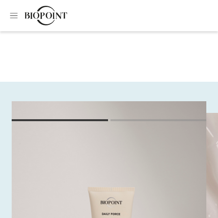
Home
Balsamo
Balsamo rinforzante
Balsamo rinforzante
Texture leggera che condiziona, idrata e rinforza la fibra
capillare, diventando l'alleata ideale per i tutti i tipi di