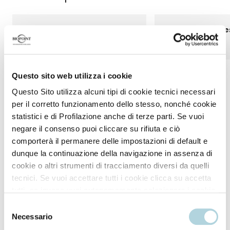
Capelli più forti dopo un solo
4.6x capelli più res
trattamento
elastici
Questo sito web utilizza i cookie
*Test strumentali (Daily Force Shampoo, Balsamo e Siero) rispetto
Questo Sito utilizza alcuni tipi di cookie tecnici necessari
all’utilizzo di un solo shampoo neutro.
per il corretto funzionamento dello stesso, nonché cookie
statistici e di Profilazione anche di terze parti. Se vuoi
negare il consenso puoi cliccare su rifiuta e ciò
comporterà il permanere delle impostazioni di default e
dunque la continuazione della navigazione in assenza di
cookie o altri strumenti di tracciamento diversi da quelli
Modo d'uso
tecnici. Se vuoi accettare tutti i cookie clicca su accetta
tutti, se invece vuoi autonomamente selezionare i cookie
da accettare clicca su personalizza. Se vuoi saperne di
Selezione
Applicare sui capelli tamponati dopo lo shampoo.
più consulta la
Privacy Policy
.
Necessario
del