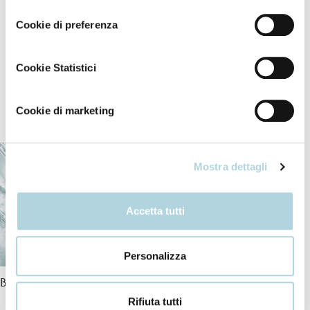
consenso
Lasciare in posa qualche minuto.
Cookie di preferenza
Risciacquare accuratamente con acqua tiepida.
Cookie Statistici
Cookie di marketing
I nostri ingredienti
Mostra dettagli
Accetta tutti
Personalizza
Bio-Peptide Complex
Vitamins
Rifiuta tutti