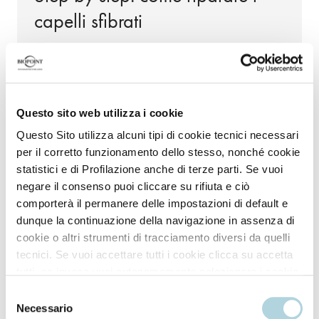
capelli sfibrati
Avere una routine di cura specifica è fondamentale
per rigenerare i capelli bruciati e secchi come
paglia. Ecco i passaggi essenziali per trasformare
la tua chioma e riportarla alla sua naturale
Questo sito web utilizza i cookie
bellezza.
Questo Sito utilizza alcuni tipi di cookie tecnici necessari
per il corretto funzionamento dello stesso, nonché cookie
1. Prepara: scegli un Trattamento pre-shampoo da
statistici e di Profilazione anche di terze parti. Se vuoi
utilizzare come primo step. In questo modo i capelli
negare il consenso puoi cliccare su rifiuta e ciò
comporterà il permanere delle impostazioni di default e
saranno pronti a ricevere i trattamenti di
dunque la continuazione della navigazione in assenza di
riparazione successivi.
cookie o altri strumenti di tracciamento diversi da quelli
tecnici. Se vuoi accettare tutti i cookie clicca su accetta
2. Detergi: usa lo Shampoo Riparazione, che nutre
tutti, se invece vuoi autonomamente selezionare i cookie
e ripara i capelli, senza aggredire o appesantire.
da accettare clicca su personalizza. Se vuoi saperne di
Selezione
più consulta la
Privacy Policy
.
Necessario
del
3. Nutri: applica la Maschera Riparazione per un