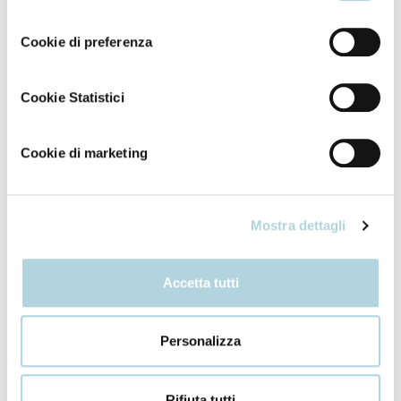
consenso
trattamento intensivo. Grazie all’azione di
Cookie di preferenza
ingredienti ricostituenti, i capelli saranno rigenerati
a livello molecolare, per una fibra capillare
uniforme e doppie punte ridotte.
Cookie Statistici
4. Ripara: dopo il lavaggio, usa il Latte fluido senza
Cookie di marketing
risciacquo e il Siero concentrato per sigillare
l’idratazione e proteggere i capelli dai danni futuri.
I capelli appariranno nutriti e riparati, dalle radici
Mostra dettagli
alle punte.
Accetta tutti
Personalizza
Rifiuta tutti