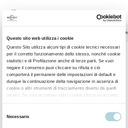
Efficacia provata
La pelle è morbida e ultra
Le smagliature so
Questo sito web utilizza i cookie
elastica
Questo Sito utilizza alcuni tipi di cookie tecnici necessari
per il corretto funzionamento dello stesso, nonché cookie
statistici e di Profilazione anche di terze parti. Se vuoi
negare il consenso puoi cliccare su rifiuta e ciò
comporterà il permanere delle impostazioni di default e
dunque la continuazione della navigazione in assenza di
cookie o altri strumenti di tracciamento diversi da quelli
tecnici. Se vuoi accettare tutti i cookie clicca su accetta
Modo d'uso
tutti, se invece vuoi autonomamente selezionare i cookie
da accettare clicca su personalizza. Se vuoi saperne di
Selezione
più consulta la
Privacy Policy
.
Necessario
Applica quotidianamente la crema su tutte le parti
del
consenso
interessate con un massaggio circolare per favorire il