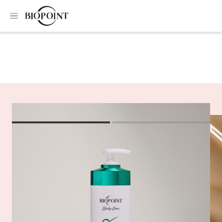
Home
Rimodellanti e rassodanti
Crema antismagliature
Crema
antismagliature