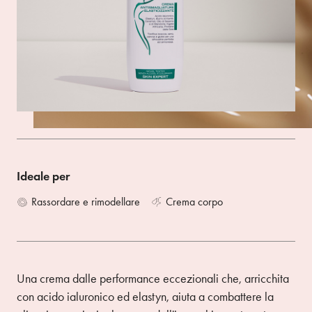
Tonifica braccia, seno, pancia e glutei per una silhouette
perfetta ed armoniosa.
Size 200ML
ACQUISTA SU AMAZON
Ideale per
Rassordare e rimodellare
Crema corpo
Una crema dalle performance eccezionali che, arricchita
con acido ialuronico ed elastyn, aiuta a combattere la