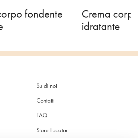
orpo fondente
Crema corpo
e
idratante
Su di noi
Contatti
FAQ
Store Locator