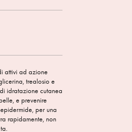
di attivi ad azione
icerina, trealosio e
o di idratazione cutanea
pelle, e prevenire
ll'epidermide, per una
tra rapidamente, non
ta.