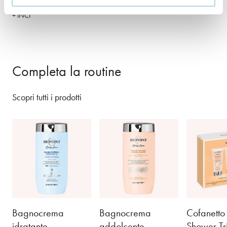
+ INCI
Completa la routine
Scopri tutti i prodotti
Bagnocrema
Bagnocrema
Cofanetto
idratante
addolcente
Shower Tr