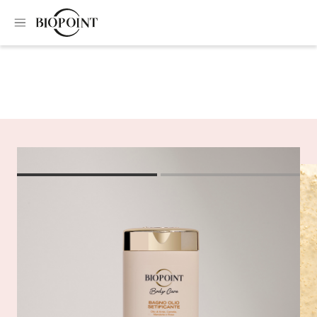
Home
Bagno e doccia
Bagno olio setificante
Bagno olio setificante
Olio Elisir che deterge dolcemente e nutre la pelle
lasciandola morbida e setosa. La fragranza orientale