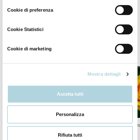
Cookie di preferenza
Si risciacqua facilmente senza lasciare tracce
untuose.
Cookie Statistici
Cookie di marketing
I nostri ingredienti
Mostra dettagli
Accetta tutti
Personalizza
Olio di amla
Olio di camelia
Olio di r
Rifiuta tutti