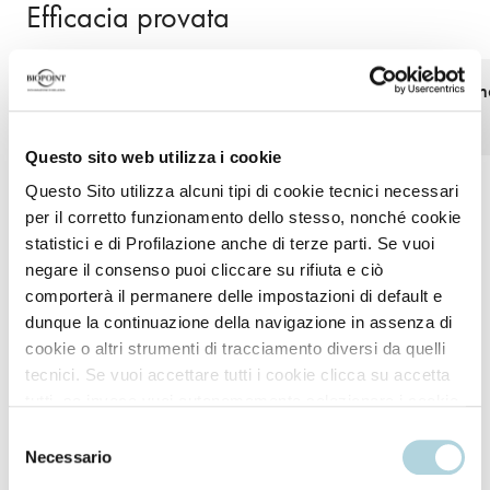
Efficacia provata
Pelle soffice e setosa
Una parentesi di n
morbidezza
Questo sito web utilizza i cookie
Questo Sito utilizza alcuni tipi di cookie tecnici necessari
per il corretto funzionamento dello stesso, nonché cookie
statistici e di Profilazione anche di terze parti. Se vuoi
negare il consenso puoi cliccare su rifiuta e ciò
comporterà il permanere delle impostazioni di default e
dunque la continuazione della navigazione in assenza di
Modo d'uso
cookie o altri strumenti di tracciamento diversi da quelli
tecnici. Se vuoi accettare tutti i cookie clicca su accetta
tutti, se invece vuoi autonomamente selezionare i cookie
Applicare sulla pelle umida del corpo massaggiando
da accettare clicca su personalizza. Se vuoi saperne di
Selezione
delicatamente con movimenti circolari fino a formare
più consulta la
Privacy Policy
.
Necessario
del
una schiuma soffice e vellutata.
consenso