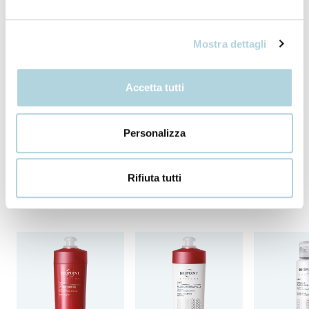
Mostra dettagli
I nostri ingredienti
Accetta tutti
+ INCI
Personalizza
Completa la routine
Rifiuta tutti
Scopri tutti i prodotti