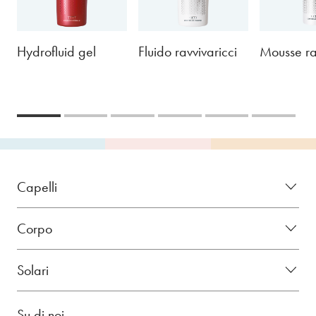
Hydrofluid gel
Fluido ravvivaricci
Mousse ra
Capelli
Corpo
Solari
Su di noi