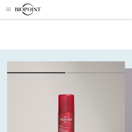
Home
Trattamenti specifici
Styling lacca ecologique
Styling lacca
ecologique