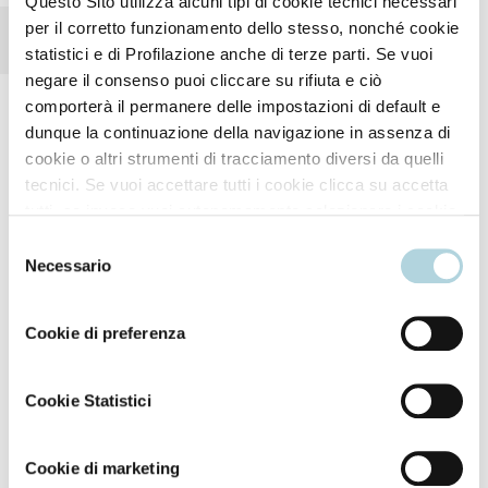
Questo Sito utilizza alcuni tipi di cookie tecnici necessari
per il corretto funzionamento dello stesso, nonché cookie
Fissaggio forte 3
statistici e di Profilazione anche di terze parti. Se vuoi
negare il consenso puoi cliccare su rifiuta e ciò
comporterà il permanere delle impostazioni di default e
dunque la continuazione della navigazione in assenza di
cookie o altri strumenti di tracciamento diversi da quelli
tecnici. Se vuoi accettare tutti i cookie clicca su accetta
tutti, se invece vuoi autonomamente selezionare i cookie
da accettare clicca su personalizza. Se vuoi saperne di
Selezione
Modo d'uso
più consulta la
Privacy Policy
.
Necessario
del
consenso
Cookie di preferenza
Tenere la bombola a circa 25-30 cm dai capelli.
Vaporizzare a brevi spruzzi.
Cookie Statistici
Si elimina facilmente con qualche colpo di spazzola.
Cookie di marketing