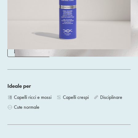
Una mousse soffice e leggera che associa la brillantezza
e la definizione di una cera al controllo stilistico di una
mousse.
Size 150 ML
ACQUISTA
Ideale per
Capelli ricci e mossi
Capelli crespi
Disciplinare
Cute normale