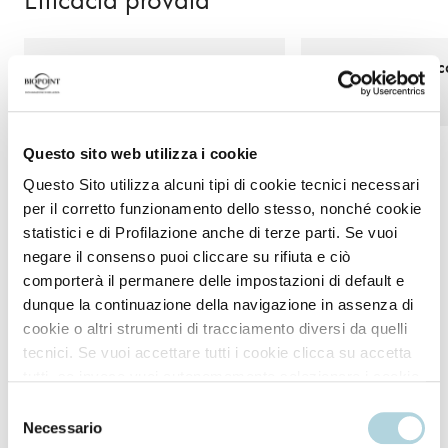
Effetto volume
Definizione del ric
ore
Questo sito web utilizza i cookie
Questo Sito utilizza alcuni tipi di cookie tecnici necessari
*Valutazioni expert scoring e strumentali (Control Curly Shampoo,
per il corretto funzionamento dello stesso, nonché cookie
Maschera e Cera Mousse).
statistici e di Profilazione anche di terze parti. Se vuoi
negare il consenso puoi cliccare su rifiuta e ciò
comporterà il permanere delle impostazioni di default e
dunque la continuazione della navigazione in assenza di
cookie o altri strumenti di tracciamento diversi da quelli
Modo d'uso
tecnici. Se vuoi accettare tutti i cookie clicca su accetta
tutti, se invece vuoi autonomamente selezionare i cookie
da accettare clicca su personalizza. Se vuoi saperne di
Selezione
Applicare sui capelli tamponati.
più consulta la
Privacy Policy
.
Necessario
del