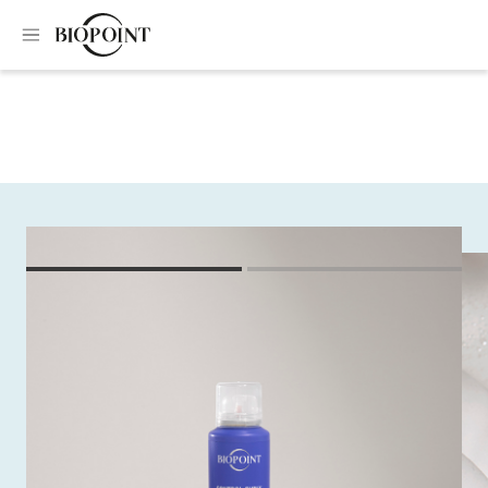
Home
Trattamenti specifici
Cera mousse attivaricci anti-crespo
Cera mousse
attivaricci anti-crespo