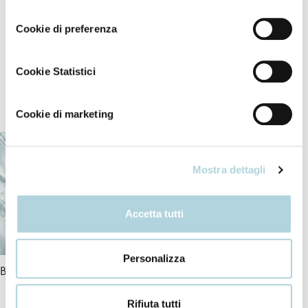
consenso
Asciugare al naturale o con diffusore. Senza
risciacquo.
Cookie di preferenza
Cookie Statistici
I nostri ingredienti
Cookie di marketing
Mostra dettagli
Accetta tutti
Personalizza
Bio-Peptide Complex
Ceramidi
Rifiuta tutti