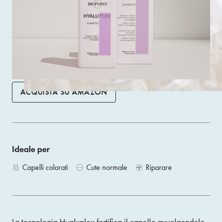
con l’acqua, si trasforma in una schiuma ricca, corposa e
avvolgente. Deterge con delicatezza e aiuta, lavaggio
dopo lavaggio, a restituire forza e volume ai capelli
indeboliti, sensibilizzati da tinture e trattamenti chimici.
Size 250 ML
ACQUISTA SU AMAZON
Ideale per
Capelli colorati
Cute normale
Riparare