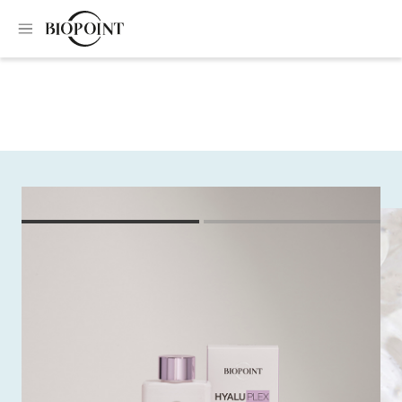
Home
Shampoo
Shampoo hyaluplex
Shampoo hyaluplex
Il primo gesto di trattamento per proteggere il colore e la
salute dei capelli. Una texture cremosa che, a contatto