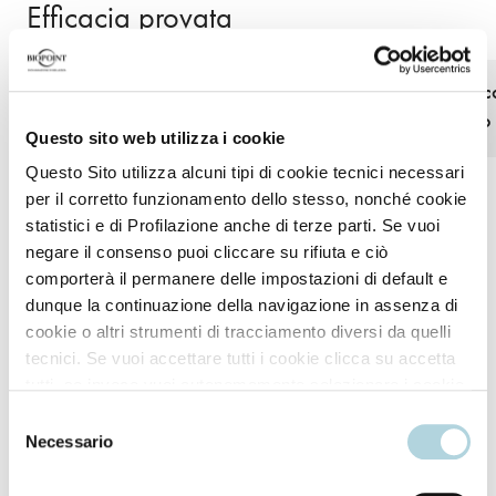
Efficacia provata
La fibra capillare ritrova una
Il colore appare 
nuova vitalità.
sublimato, intenso 
Questo sito web utilizza i cookie
Questo Sito utilizza alcuni tipi di cookie tecnici necessari
per il corretto funzionamento dello stesso, nonché cookie
statistici e di Profilazione anche di terze parti. Se vuoi
negare il consenso puoi cliccare su rifiuta e ciò
comporterà il permanere delle impostazioni di default e
dunque la continuazione della navigazione in assenza di
cookie o altri strumenti di tracciamento diversi da quelli
Modo d'uso
tecnici. Se vuoi accettare tutti i cookie clicca su accetta
tutti, se invece vuoi autonomamente selezionare i cookie
da accettare clicca su personalizza. Se vuoi saperne di
Selezione
Applicare sulla cute, massaggiare con acqua fino al
più consulta la
Privacy Policy
.
Necessario
del
formarsi di una ricca schiuma.
consenso