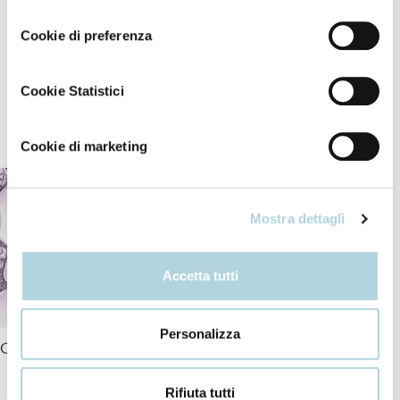
consenso
Lascia agire qualche minuto e risciacqua con molta
cura.
Cookie di preferenza
Cookie Statistici
I nostri ingredienti
Cookie di marketing
Mostra dettagli
Accetta tutti
Personalizza
Ceramidi
Rifiuta tutti