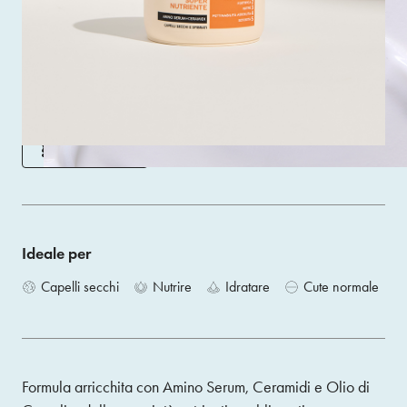
La Maschera Siero Super Nutriente con 5 Azioni dona
nuova vitalità e benessere ai capelli secchi e sfibrati, per
un risultato professionale direttamente a casa tua.
Size 300ML
ACQUISTA
Ideale per
Capelli secchi
Nutrire
Idratare
Cute normale
Formula arricchita con Amino Serum, Ceramidi e Olio di