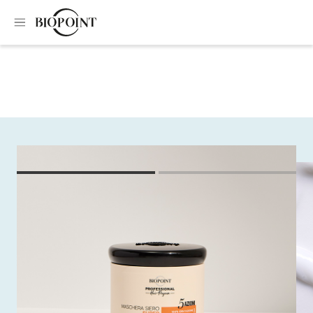
Home
Maschera per capelli
Maschera siero super nutriente
Maschera siero super
nutriente