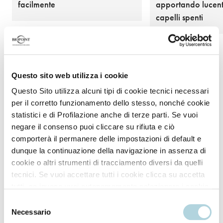
facilmente
apportando lucen
capelli spenti
Questo sito web utilizza i cookie
Questo Sito utilizza alcuni tipi di cookie tecnici necessari
per il corretto funzionamento dello stesso, nonché cookie
Modo d'uso
statistici e di Profilazione anche di terze parti. Se vuoi
negare il consenso puoi cliccare su rifiuta e ciò
comporterà il permanere delle impostazioni di default e
dunque la continuazione della navigazione in assenza di
Tampona i capelli con un asciugamano per eliminare
cookie o altri strumenti di tracciamento diversi da quelli
l'eccesso di acqua e potenziare l'efficacia del
tecnici. Se vuoi accettare tutti i cookie clicca su accetta
prodotto.
tutti, se invece vuoi autonomamente selezionare i cookie
da accettare clicca su personalizza. Se vuoi saperne di
Selezione
Applica la maschera sulle lunghezze e punte.
più consulta la
Privacy Policy
.
Necessario
del