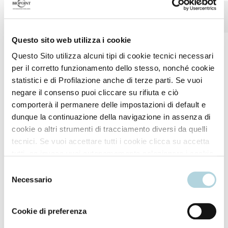
Neutralizza i toni caldi e gialli
Ravviva il colore
Questo sito web utilizza i cookie
Questo Sito utilizza alcuni tipi di cookie tecnici necessari
per il corretto funzionamento dello stesso, nonché cookie
statistici e di Profilazione anche di terze parti. Se vuoi
negare il consenso puoi cliccare su rifiuta e ciò
comporterà il permanere delle impostazioni di default e
Modo d'uso
dunque la continuazione della navigazione in assenza di
cookie o altri strumenti di tracciamento diversi da quelli
tecnici. Se vuoi accettare tutti i cookie clicca su accetta
tutti, se invece vuoi autonomamente selezionare i cookie
Applicare sui capelli tamponati dopo lo shampoo.
da accettare clicca su personalizza. Se vuoi saperne di
Selezione
più consulta la
Privacy Policy
.
Necessario
Lasciare in posa qualche minuto quindi risciacquare
del
accuratamente con acqua tiepida. Si consiglia
consenso
l'utilizzo abbinato allo Shampoo Cromatix Silver.
Cookie di preferenza