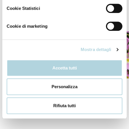
Cookie Statistici
I nostri ingredienti
Cookie di marketing
Mostra dettagli
Accetta tutti
Bio-Peptide Complex
Cover pigment tech
Malva
Personalizza
Rifiuta tutti
+ INCI