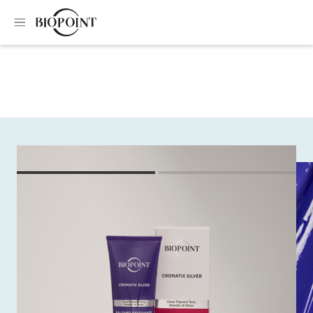
Home
Balsamo
Balsamo antigiallo
Balsamo antigiallo
Balsamo dalla texture viola ideale per neutralizzare i toni
caldi e gialli che insorgono con il tempo sui capelli