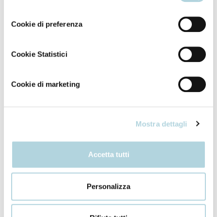
consenso
Cookie di preferenza
Shampoo
Trattamenti specifici
Cookie Statistici
Shampoo anticaduta
Trattamento in fiale
fortificante
anticaduta rinforzante
Cookie di marketing
Mostra dettagli
Accetta tutti
Personalizza
Trattamenti specifici
Trattamenti specifici