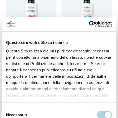
Questo sito web utilizza i cookie
Questo Sito utilizza alcuni tipi di cookie tecnici necessari
Shampoo
Shampoo
per il corretto funzionamento dello stesso, nonché cookie
Shampoo anticaduta
Shampoo anticaduta &
statistici e di Profilazione anche di terze parti. Se vuoi
rinforzante
antiforfora
negare il consenso puoi cliccare su rifiuta e ciò
comporterà il permanere delle impostazioni di default e
dunque la continuazione della navigazione in assenza di
cookie o altri strumenti di tracciamento diversi da quelli
tecnici. Se vuoi accettare tutti i cookie clicca su accetta
tutti, se invece vuoi autonomamente selezionare i cookie
da accettare clicca su personalizza. Se vuoi saperne di
Selezione
più consulta la
Privacy Policy
.
Necessario
del